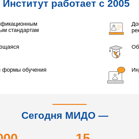
Институт работает с 2005
года
лификационным
До
ым стандартам
ре
яющаяся
Об
я формы обучения
Ин
Сегодня МИДО —
это...
000
15