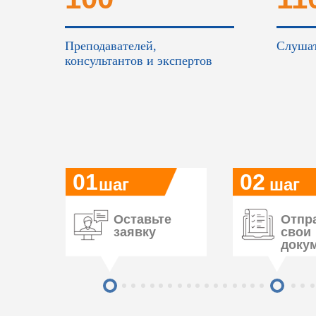
Преподавателей,
Слушат
консультантов и экспертов
01
02
шаг
шаг
Оставьте
Отпр
заявку
свои
доку