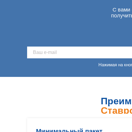
С вами 
получит
Нажимая на кно
Преим
Ставр
Минимальный пакет