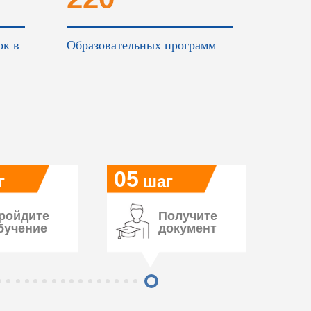
ок в
Образовательных программ
05
г
шаг
ройдите
Получите
бучение
документ