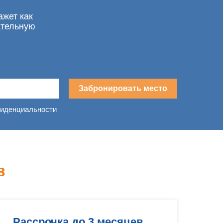
ажет как
ательную
Забронировать место
фиденциальности
в
Рассрочка до 3 месяцев