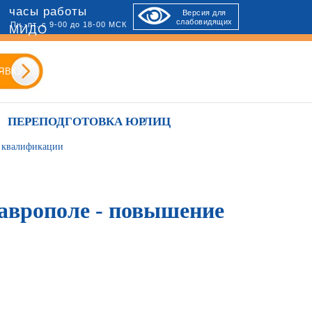
часы работы
Версия для
слабовидящих
Пн.-пт. с 9-00 до 18-00 МСК
МИДО
ЯВКУ
ПЕРЕПОДГОТОВКА ЮРЛИЦ
е квалификации
таврополе - повышение