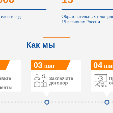
елей в год
Образовательных площад
15 регионах России
Как мы
работаем
03
04
шаг
ша
авьте
Заключите
П
договор
о
менты