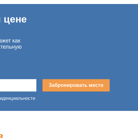
 цене
ажет как
ательную
Забронировать место
фиденциальности
в