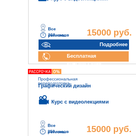
Все
15000 руб.
260 часов
регионы
Подробнее
Бесплатная
консультация
Профессиональная
переподготовка
Графический дизайн
Курс с видеолекциями
Все
15000 руб.
250 часов
регионы