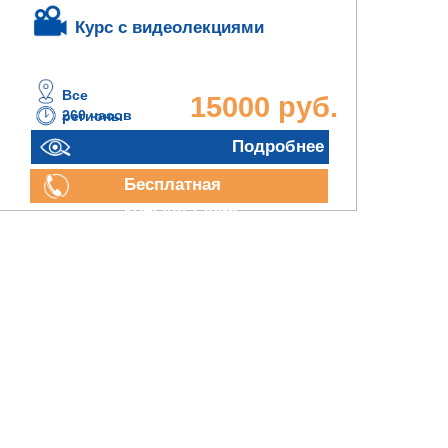
Курс с видеолекциями
Все
15000 руб.
260 часов
регионы
Подробнее
Бесплатная
консультация