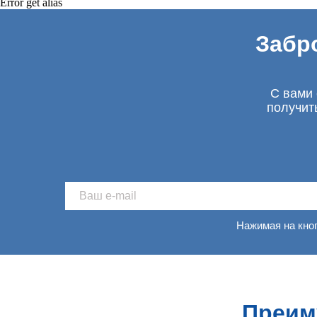
Error get alias
Забр
С вами 
получит
Нажимая на кно
Преим