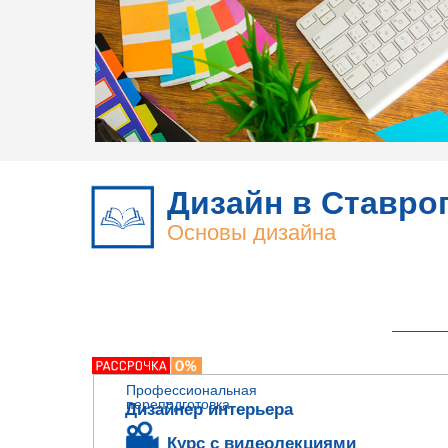
Дизайн в Ставро
Основы дизайна
Профессиональная
переподготовка
Дизайнер интерьера
Курс с видеолекциями