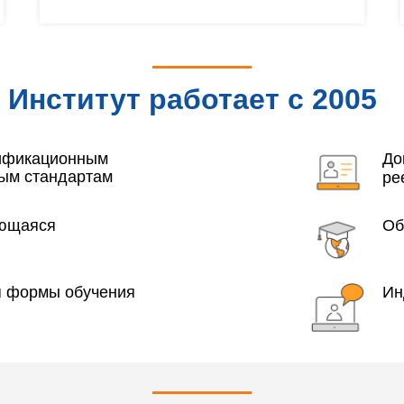
Институт работает с 2005
года
лификационным
До
ым стандартам
ре
яющаяся
Об
я формы обучения
Ин