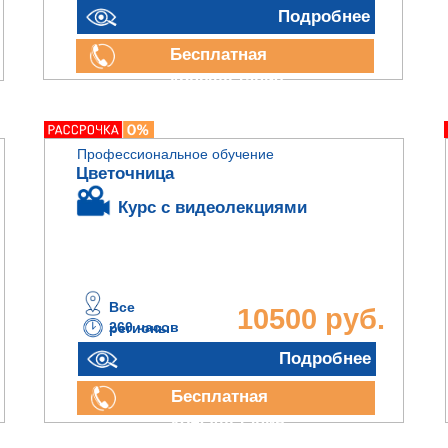
Подробнее
Бесплатная
консультация
Профессиональное обучение
Цветочница
Курс с видеолекциями
Все
10500 руб.
260 часов
регионы
Подробнее
Бесплатная
консультация