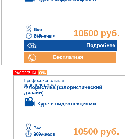
Все
10500 руб.
250 часов
регионы
Подробнее
Бесплатная
консультация
Профессиональная
переподготовка
Флористика (флористический
дизайн)
Курс с видеолекциями
Все
10500 руб.
260 часов
регионы