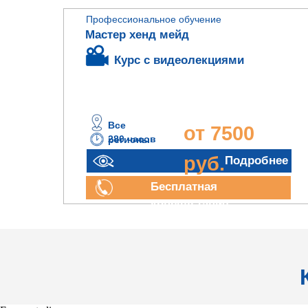
Профессиональное обучение
Мастер хенд мейд
Курс с видеолекциями
Все
от 7500
280 часов
регионы
руб.
Подробнее
Бесплатная
консультация