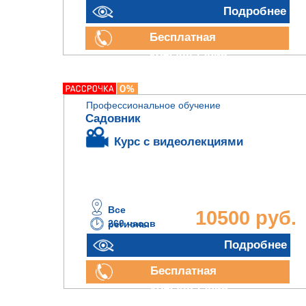
Подробнее
Бесплатная
консультация
Профессиональное обучение
Садовник
Курс с видеолекциями
Все
10500 руб.
260 часов
регионы
Подробнее
Бесплатная
консультация