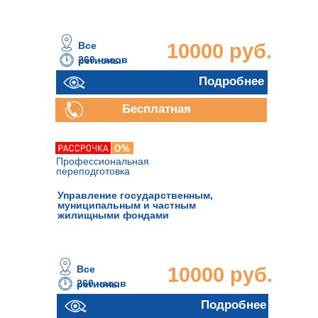
Все
10000 руб.
260 часов
регионы
Подробнее
Бесплатная
консультация
Профессиональная
переподготовка
Управление государственным,
муниципальным и частным
жилищными фондами
Все
10000 руб.
260 часов
регионы
Подробнее