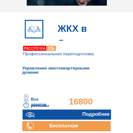
ЖКХ в
Ставрополе
Профессиональная переподготовка
Управление многоквартирными
домами
Все
16800
260/520
регионы
часов
руб.
Подробнее
Бесплатная