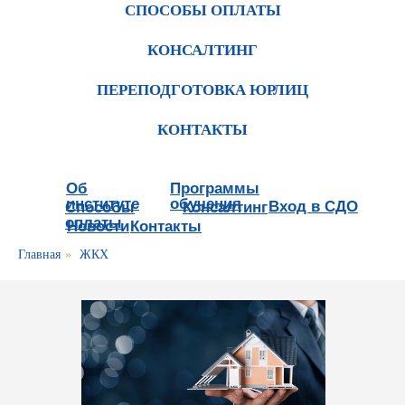
СПОСОБЫ ОПЛАТЫ
КОНСАЛТИНГ
ПЕРЕПОДГОТОВКА ЮРЛИЦ
КОНТАКТЫ
Об
Программы
институте
обучения
Вход в СДО
Способы
Консалтинг
оплаты
Новости
Контакты
Главная
»
ЖКХ