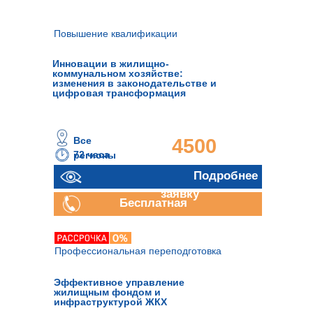
консультация
Повышение квалификации
Инновации в жилищно-
коммунальном хозяйстве:
изменения в законодательстве и
цифровая трансформация
Все
4500
72 часа
регионы
руб.
Отправить
Подробнее
заявку
Бесплатная
консультация
Профессиональная переподготовка
Эффективное управление
жилищным фондом и
инфраструктурой ЖКХ