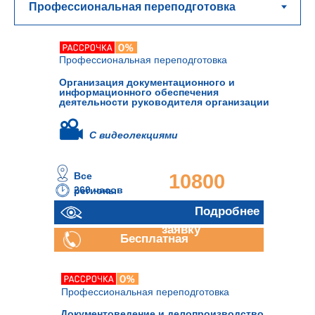
Профессиональная переподготовка
Организация документационного и
информационного обеспечения
деятельности руководителя организации
С видеолекциями
Все
10800
260 часов
регионы
руб.
Отправить
Подробнее
заявку
Бесплатная
консультация
Профессиональная переподготовка
Документоведение и делопроизводство