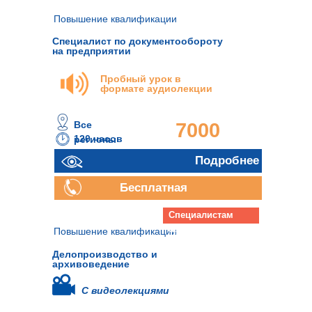
Повышение квалификации
Специалист по документообороту
на предприятии
Пробный урок в
формате аудиолекции
Все
7000
120 часов
регионы
руб.
Подробнее
Бесплатная
консультация
Специалистам
архива
Повышение квалификации
Делопроизводство и
архивоведение
С видеолекциями