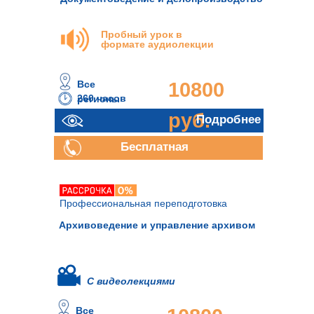
Пробный урок в
формате аудиолекции
Все
10800
260 часов
регионы
руб.
Подробнее
Бесплатная
консультация
Профессиональная переподготовка
Архивоведение и управление архивом
С видеолекциями
Все