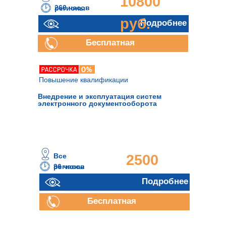
10800
260 часов
регионы
руб.
Подробнее
Бесплатная
консультация
Повышение квалификации
Внедрение и эксплуатация систем
электронного документооборота
Все
2500
36 часов
регионы
руб.
Подробнее
Бесплатная
консультация