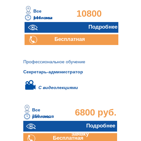
Все
10800
144 часа
регионы
руб.
Подробнее
Бесплатная
консультация
Профессиональное обучение
Секретарь-администратор
С видеолекциями
Все
6800 руб.
250 часов
регионы
Отправить
Подробнее
заявку
Бесплатная