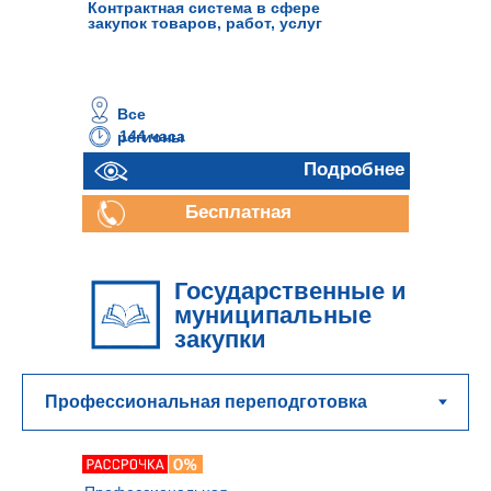
Контрактная система в сфере
закупок товаров, работ, услуг
Все
144 часа
регионы
Подробнее
Бесплатная
консультация
Государственные и
муниципальные
закупки