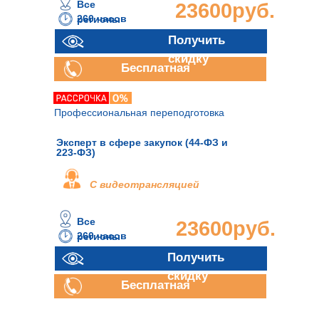
Все
23600руб.
260 часов
регионы
Получить
скидку
Бесплатная
консультация
Профессиональная переподготовка
Эксперт в сфере закупок (44-ФЗ и
223-ФЗ)
С видеотрансляцией
Все
23600руб.
260 часов
регионы
Получить
скидку
Бесплатная
консультация