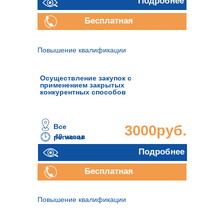
Подробнее
Бесплатная
консультация
Повышение квалификации
Осуществление закупок с
применением закрытых
конкурентных способов
Все
3000руб.
40 часов
регионы
Подробнее
Бесплатная
консультация
Повышение квалификации