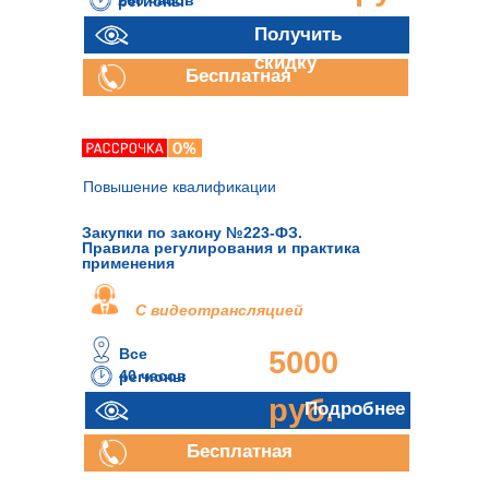
260 часов
регионы
Получить
скидку
Бесплатная
консультация
Повышение квалификации
Закупки по закону №223-ФЗ.
Правила регулирования и практика
применения
С видеотрансляцией
Все
5000
40 часов
регионы
руб.
Подробнее
Бесплатная
консультация