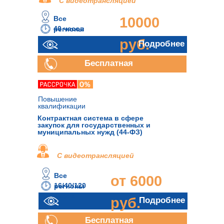
С видеотрансляцией
Все
10000
40 часов
регионы
руб.
Подробнее
Бесплатная
консультация
Повышение
квалификации
Контрактная система в сфере
закупок для государственных и
муниципальных нужд (44-ФЗ)
С видеотрансляцией
Все
от 6000
16/40/120
регионы
часов
руб.
Подробнее
Бесплатная