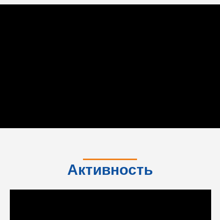
Активность
института