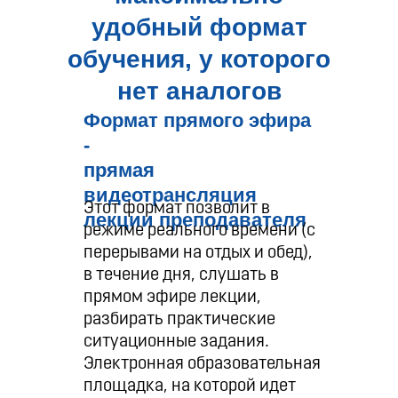
7
1:33
Попова Татьяна Юрьевна. Комитет по физической
удобный формат
культуре и спорту администрации МО г. Саратов
обучения, у которого
8
1:24
Кудашева Румия Самятовна. Федеральное
нет аналогов
государственное казенное учреждение "Салют"
Формат прямого эфира
9
1:49
Курынова Ольга Михайловна
-
прямая
10
0:55
Лыткин Олег Валерьевич. Департамент здравоохранения
видеотрансляция
Ханты-Мансийского автономного округа
Этот формат позволит в
лекции преподавателя
режиме реального времени (с
11
0:38
Варданян Артур Рафикович. Комитет по финансам
Администрации МО Город Саратов
перерывами на отдых и обед),
в течение дня, слушать в
12
0:50
Нестерова Ольга Владимировна
прямом эфире лекции,
разбирать практические
13
0:40
Ворошилина Юлия
ситуационные задания.
Электронная образовательная
площадка, на которой идет