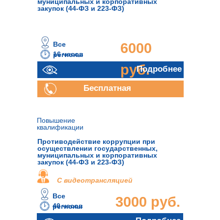
муниципальных и корпоративных
закупок (44-ФЗ и 223-ФЗ)
Все
6000
16 часов
регионы
руб.
Подробнее
Бесплатная
консультация
Повышение
квалификации
Противодействие коррупции при
осуществлении государственных,
муниципальных и корпоративных
закупок (44-ФЗ и 223-ФЗ)
С видеотрансляцией
Все
3000 руб.
40 часов
регионы