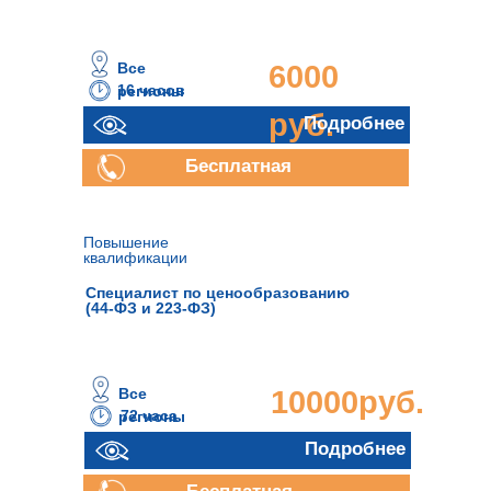
Все
6000
16 часов
регионы
руб.
Подробнее
Бесплатная
консультация
Повышение
квалификации
Специалист по ценообразованию
(44-ФЗ и 223-ФЗ)
Все
10000руб.
72 часа
регионы
Подробнее