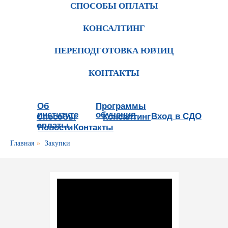
СПОСОБЫ ОПЛАТЫ
КОНСАЛТИНГ
ПЕРЕПОДГОТОВКА ЮРЛИЦ
КОНТАКТЫ
Об
Программы
институте
обучения
Вход в СДО
Способы
Консалтинг
оплаты
Новости
Контакты
Главная
»
Закупки