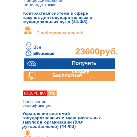
Профессиональная
переподготовка
Контрактная система в сфере
закупок для государственных и
муниципальных нужд (44-ФЗ)
С видеотрансляцией
Все
23600руб.
260 часов
регионы
Получить
скидку
Бесплатная
консультация
Повышение
квалификации
Управление системой
государственных и муниципальных
закупок в организации (
для
руководителей
) (44-ФЗ)