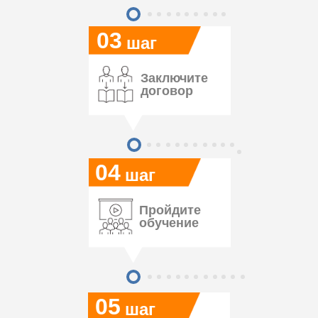
03
шаг
Заключите
договор
04
шаг
Пройдите
обучение
05
шаг