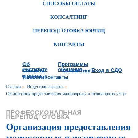
СПОСОБЫ ОПЛАТЫ
КОНСАЛТИНГ
ПЕРЕПОДГОТОВКА ЮРЛИЦ
КОНТАКТЫ
Об
Программы
институте
обучения
Вход в СДО
Способы
Консалтинг
оплаты
Новости
Контакты
Главная
»
Индустрия красоты
»
Организация предоставления маникюрных и педикюрных услуг
ПРОФЕССИОНАЛЬНАЯ
ПЕРЕПОДГОТОВКА
Организация предоставления
маникюрных и педикюрных