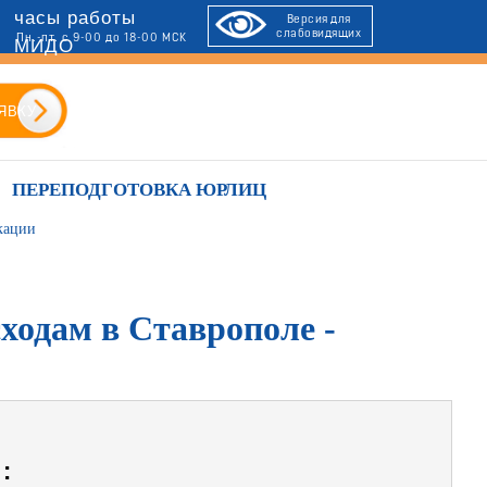
часы работы
Версия для
слабовидящих
Пн.-пт. с 9-00 до 18-00 МСК
МИДО
ЯВКУ
ПЕРЕПОДГОТОВКА ЮРЛИЦ
кации
ходам в Ставрополе -
: