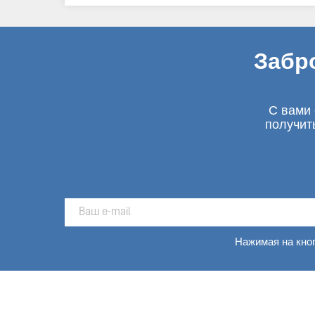
Забр
С вами 
получит
Нажимая на кно