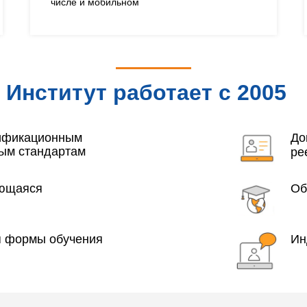
числе и мобильном
Институт работает с 2005
года
лификационным
До
ым стандартам
ре
яющаяся
Об
я формы обучения
Ин