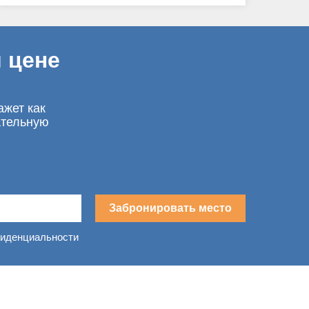
 цене
ажет как
ательную
Забронировать место
фиденциальности