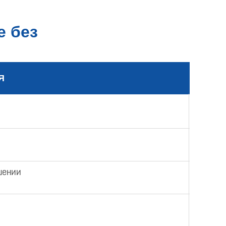
е без
Я
шении