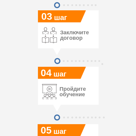
03
шаг
Заключите
договор
04
шаг
Пройдите
обучение
05
шаг