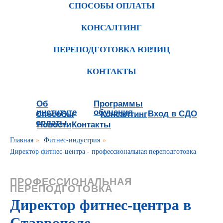
СПОСОБЫ ОПЛАТЫ
КОНСАЛТИНГ
ПЕРЕПОДГОТОВКА ЮРЛИЦ
КОНТАКТЫ
Об
Программы
институте
обучения
Вход в СДО
Способы
Консалтинг
оплаты
Новости
Контакты
Главная
»
Фитнес-индустрия
»
Директор фитнес-центра - профессиональная переподготовка
ПРОФЕССИОНАЛЬНАЯ
ПЕРЕПОДГОТОВКА
Директор фитнес-центра в
Ставрополе -