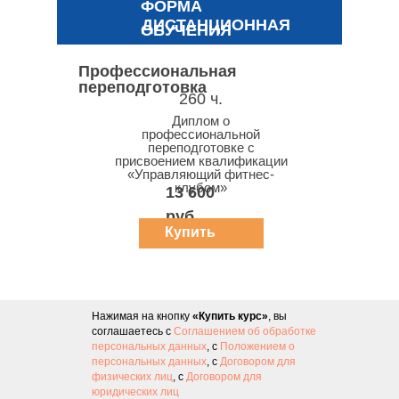
ФОРМА
ДИСТАНЦИОННАЯ
ОБУЧЕНИЯ
Профессиональная
переподготовка
260 ч.
Диплом о
профессиональной
переподготовке с
присвоением квалификации
«Управляющий фитнес-
клубом»
13 600
руб.
Купить
курс
Нажимая на кнопку
«Купить курс»
, вы
соглашаетесь с
Соглашением об обработке
персональных данных
, с
Положением о
персональных данных
, с
Договором для
физических лиц
, с
Договором для
юридических лиц